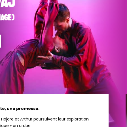
AJ
iage)
ute, une promesse.
, Hajare et Arthur poursuivent leur exploration
riage » en arabe.