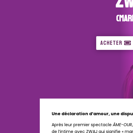
ZW
(Mar
ACHETER
Une déclaration d’amour, une disp
Après leur premier spectacle
ÂME-OUR
de l’intime avec ZWAJ qui signifie « ma