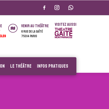
VISITEZ AUSSI
ie
Venir au théâtre

T
6 rue de la Gaîté
CLES
75014 Paris
ion
Le Théâtre
Infos pratiques