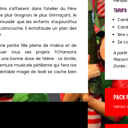
Pendant
ns s’affairent dans l’atelier du Père
TARIFS
le plus Grognon, le plus Grimaçant, le
Carré
persuadé que les enfants d’aujourd’hui
Carré
Lutincruche, il échafaude un plan des
1ère 
!
2e ca
ne petite fille pleine de malice et de
jouer tous ses projets ?Chansons
A parti
une bonne dose de féérie : Le Grrôle,
Placem
enture musicale pétillante qui fera rire
Durée :
 véritable magie de Noël se cache bien
PACK 
Venez à