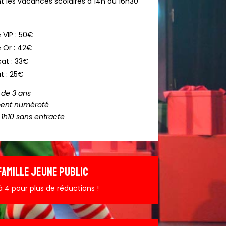
 les vacances scolaires à 14h ou 16h30
 VIP : 50€
 Or : 42€
cat : 33€
t : 25€
r de 3 ans
ent numéroté
 1h10 sans entracte
FAMILLE JEUNE PUBLIC
 4 pour plus de réductions !