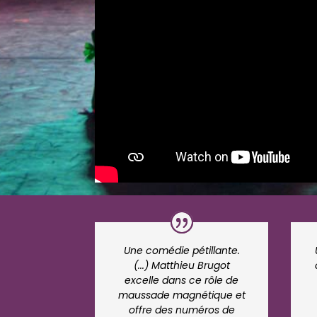
Une comédie pétillante.
(...) Matthieu Brugot
excelle dans ce rôle de
maussade magnétique et
offre des numéros de