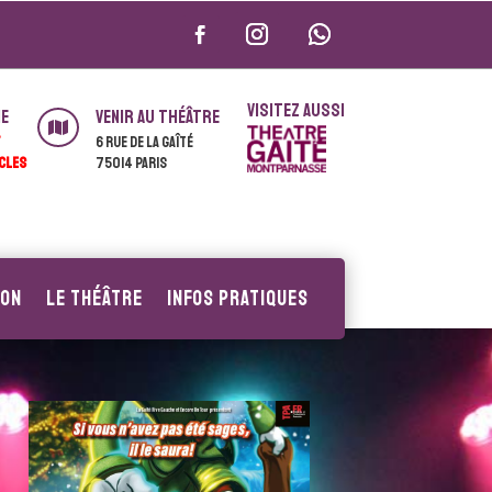
VISITEZ AUSSI
ie
Venir au théâtre

T
6 rue de la Gaîté
CLES
75014 Paris
ion
Le Théâtre
Infos pratiques