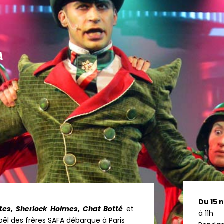
a
Du 15
ates, Sherlock Holmes, Chat Botté
et
à 11h
oël des frères SAFA débarque à Paris