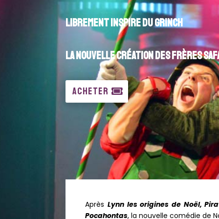
LIBREMENT INSPIRE DU GRINCH
LA NOUVELLE CRÉATION DES frères Saf
ACHETER
Après
Lynn les origines de Noël, Pir
Pocahontas
, la nouvelle comédie de N