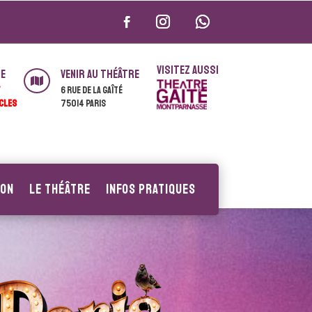
VISITEZ AUSSI
ie
Venir au théâtre

T
6 rue de la Gaîté
CLES
75014 Paris
ion
Le Théâtre
Infos pratiques