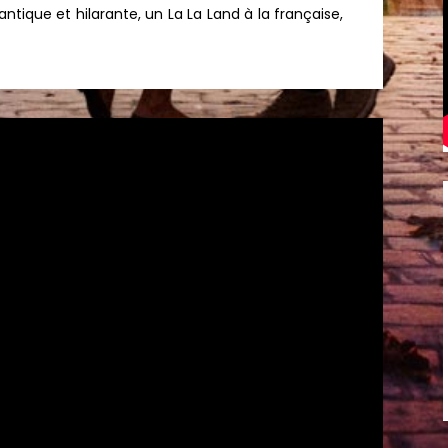
ique et hilarante, un La La Land à la française,