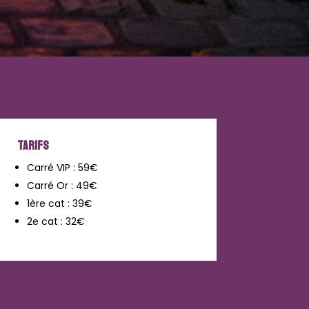
TARIFS
Carré VIP : 59€
Carré Or : 49€
1ère cat : 39€
2e cat : 32€