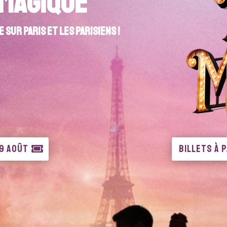
 Magique
 sur Paris et les Parisiens !
29 AOÛT
BILLETS À 