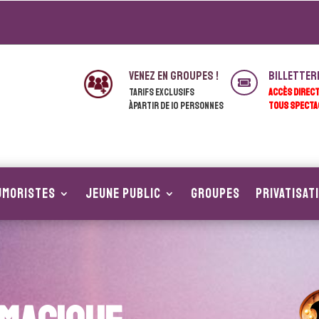
venez en groupes !
Billetter

Tarifs exclusifs
ACCÈS DIREC
àpartir de 10 personnes
TOUS SPECTA
UMORISTES
JEUNE PUBLIC
Groupes
Privatisat