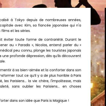
ocalisé à Tokyo depuis de nombreuses années,
 capitale avec Kim, sa fiancée japonaise qui n'a
ilms et les séries.
oit éviter toute forme de contrariété. Durant le
ner au « Paradis », Nicolas, entend parler du «
dical peu connu, plonge les touristes japonais
dans une profonde dépression, dès qu’ils découvrent
ale.
e mentir à sa bien-aimée et la conforter dans son
ransformer tout ce qu’il y a de plus horrible à Paris
 les Parisiens… la vie chère, l'impolitesse, mais
saleté, sans oublier les Parisiens… en choses
forter dans son idée que Paris is Magique !