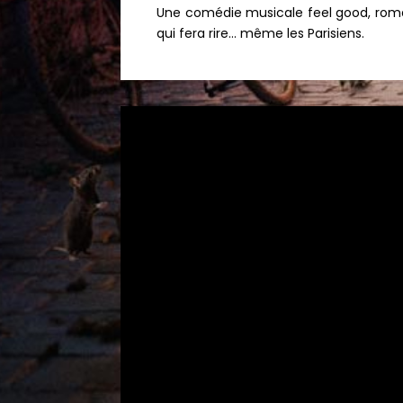
Une comédie musicale feel good, romant
qui fera rire… même les Parisiens.