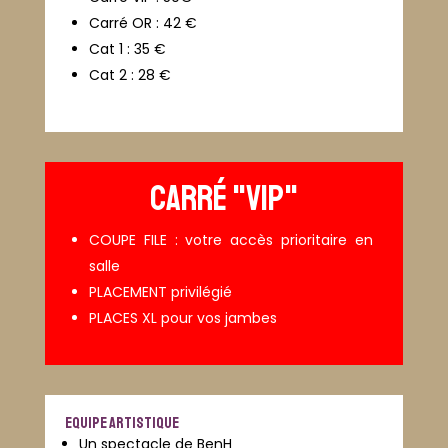
Carré OR : 42 €
Cat 1 : 35 €
Cat 2 : 28 €
CARRÉ "VIP"
COUPE FILE : votre accès prioritaire en
salle
PLACEMENT privilégié
PLACES XL pour vos jambes
EQUIPE ARTISTIQUE
Un spectacle de BenH